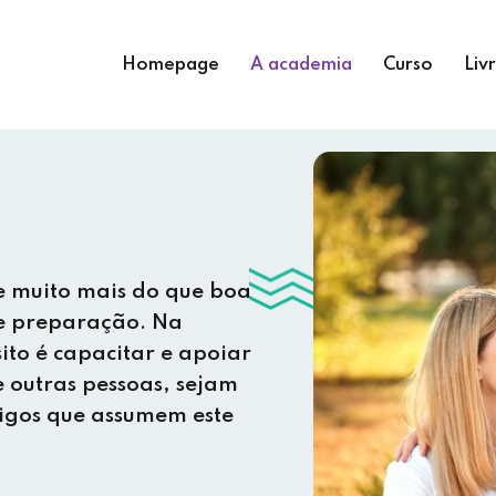
Homepage
A academia
Curso
Liv
e muito mais do que boa
 e preparação. Na
to é capacitar e apoiar
 outras pessoas, sejam
migos que assumem este